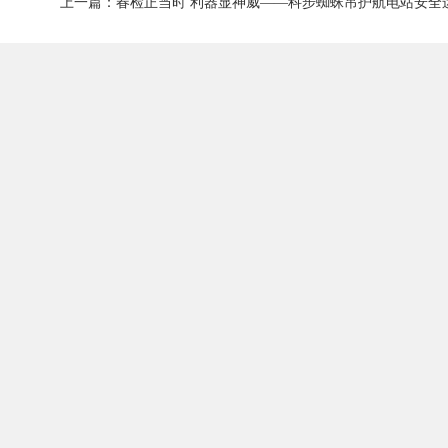
上一篇：春检正当时 利器显神威——科步蜘蛛吊护航电站安全