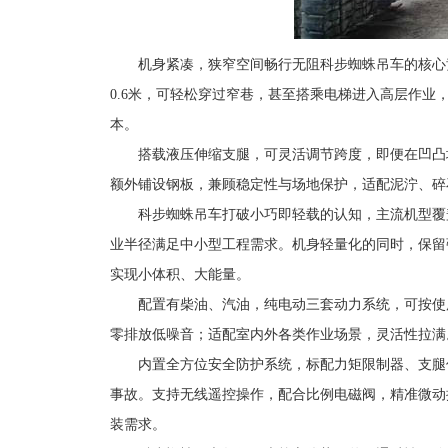
机身紧凑，狭窄空间畅行无阻科步蜘蛛吊车的核心竞
0.6米，可轻松穿过窄巷，甚至搭乘电梯进入高层作
本。
搭载液压伸缩支腿，可灵活调节跨度，即便在凹凸
额外铺设钢板，兼顾稳定性与场地保护，适配泥泞、碎
科步蜘蛛吊车打破小巧即轻载的认知，主流机型覆盖1
业半径满足中小型工程需求。机身轻量化的同时，保留
实现小体积、大能量。
配置有柴油、汽油，纯电动三套动力系统，可按使
零排放低噪音；适配室内外各类作业场景，灵活性拉满
内置全方位安全防护系统，标配力矩限制器、支腿
事故。支持无线遥控操作，配合
比例电磁阀
，精准微动
装需求。