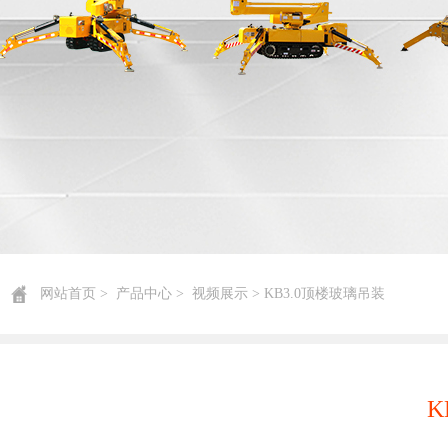
网站首页
>
产品中心
>
视频展示
> KB3.0顶楼玻璃吊装
K